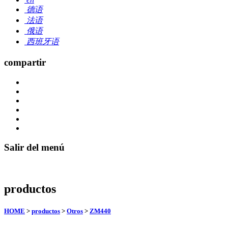
德语
法语
俄语
西班牙语
compartir
Salir del menú
productos
HOME
>
productos
>
Otros
>
ZM440