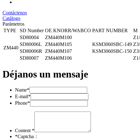
Contáctenos
Catálogo
Parámetros
TYPE
SD Number
OE KNORR/WABCO
PART NUMBER
M
SD80004
ZM440M100
Z1
SD80006L
ZM440M105
KSM3060SBC-149
Z3
ZM440
SD80006R
ZM440M107
KSM3060SBC-150
Z3
SD80007
ZM440M106
Z1
Déjanos un mensaje
Name*
E-mail*
Phone*
Content *
*
Captcha：