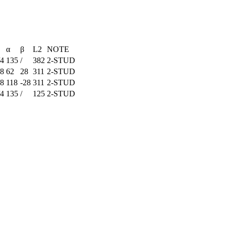
α
β
L2
NOTE
/4
135
/
382
2-STUD
/8
62
28
311
2-STUD
/8
118
-28
311
2-STUD
/4
135
/
125
2-STUD