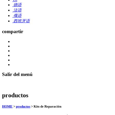
德语
法语
俄语
西班牙语
compartir
Salir del menú
productos
HOME
>
productos
> Kits de Reparación