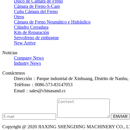
Disco de Cámara de Freno
Cámara de Freno-S-Cam
Cuña Cámara del Freno
Otros
Cámara de Freno Neumático e Hidráulico
Cilindro Cerradura
Kits de Reparación
Servofreno de embrague
New Arrive
Noticias
Company News
Industry News
Contáctenos
Dirección：Parque industrial de Xinhuang, Distrito de Nanhu, 
Teléfono：0086-573-83147053
Email：sales@chinasand.cc
Copyright @ 2020 JIAXING SHENGDING MACHINERY CO., LTD. R