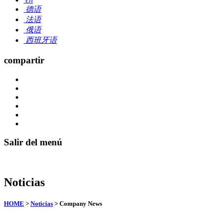
德语
法语
俄语
西班牙语
compartir
Salir del menú
Noticias
HOME
>
Noticias
> Company News