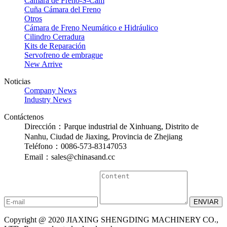
Cámara de Freno-S-Cam
Cuña Cámara del Freno
Otros
Cámara de Freno Neumático e Hidráulico
Cilindro Cerradura
Kits de Reparación
Servofreno de embrague
New Arrive
Noticias
Company News
Industry News
Contáctenos
Dirección：Parque industrial de Xinhuang, Distrito de
Nanhu, Ciudad de Jiaxing, Provincia de Zhejiang
Teléfono：0086-573-83147053
Email：sales@chinasand.cc
Copyright @ 2020 JIAXING SHENGDING MACHINERY CO.,