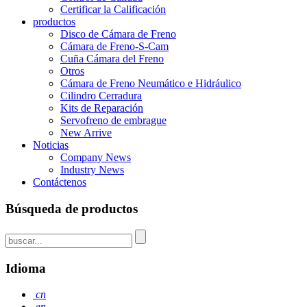
Certificar la Calificación
productos
Disco de Cámara de Freno
Cámara de Freno-S-Cam
Cuña Cámara del Freno
Otros
Cámara de Freno Neumático e Hidráulico
Cilindro Cerradura
Kits de Reparación
Servofreno de embrague
New Arrive
Noticias
Company News
Industry News
Contáctenos
Búsqueda de productos
Idioma
cn
en