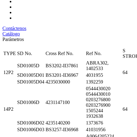
Contáctenos
Catálogo
Parámetros
S
TYPE
SD No.
Cross Ref No.
Ref No.
STRO
ABRA302,
SD01005D
BS3202-II37861
1402533
12P2
64
SD01005D01
BS3201-II36967
4031955
SD01005D04
4235030000
1392259
0544430020
0544430010
0203276800
SD01006D
4231147100
0203276900
14P2
64
1505244
1932638
SD01006D02
4235140200
1373676
SD01006D03
BS3257-II36968
41031956
A0064205224