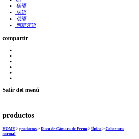
德语
法语
俄语
西班牙语
compartir
Salir del menú
productos
HOME
>
productos
>
Disco de Cámara de Freno
>
Único
>
Cobertura
normal