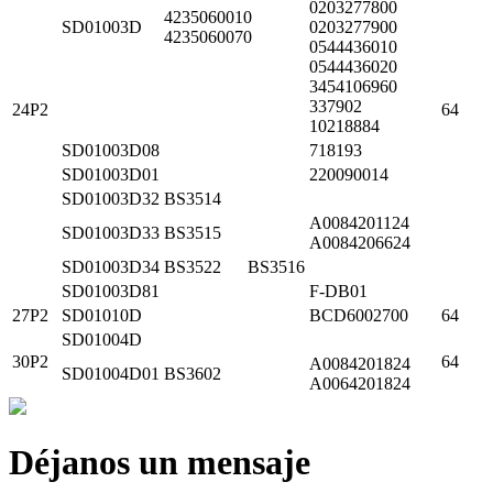
0203277800
4235060010
SD01003D
0203277900
4235060070
0544436010
0544436020
3454106960
337902
24P2
64
10218884
SD01003D08
718193
SD01003D01
220090014
SD01003D32
BS3514
A0084201124
SD01003D33
BS3515
A0084206624
SD01003D34
BS3522 BS3516
SD01003D81
F-DB01
27P2
SD01010D
BCD6002700
64
SD01004D
30P2
64
A0084201824
SD01004D01
BS3602
A0064201824
Déjanos un mensaje