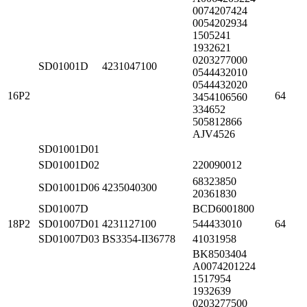
0074207424
0054202934
1505241
1932621
0203277000
SD01001D
4231047100
0544432010
0544432020
16P2
64
3454106560
334652
505812866
AJV4526
SD01001D01
SD01001D02
220090012
68323850
SD01001D06
4235040300
20361830
SD01007D
BCD6001800
18P2
SD01007D01
4231127100
544433010
64
SD01007D03
BS3354-II36778
41031958
BK8503404
A0074201224
1517954
1932639
0203277500