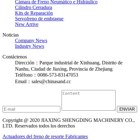
Cámara de Freno Neumático e Hidráulico
Cilindro Cerradura
Kits de Reparación
Servofreno de embrague
New Arrive
Noticias
Company News
Industry News
Contáctenos
Dirección：Parque industrial de Xinhuang, Distrito de
Nanhu, Ciudad de Jiaxing, Provincia de Zhejiang
Teléfono：0086-573-83147053
Email：sales@chinasand.cc
Copyright @ 2020 JIAXING SHENGDING MACHINERY CO.,
LTD. Reservados todos los derechos
Actuadores del freno de resorte Fabricantes