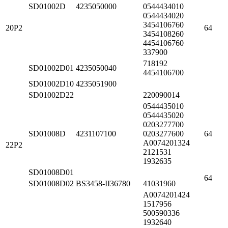
SD01002D
4235050000
0544434010
0544434020
3454106760
20P2
64
3454108260
4454106760
337900
718192
SD01002D01
4235050040
4454106700
SD01002D10
4235051900
SD01002D22
220090014
0544435010
0544435020
0203277700
SD01008D
4231107100
0203277600
64
A0074201324
22P2
2121531
1932635
SD01008D01
64
SD01008D02
BS3458-II36780
41031960
A0074201424
1517956
500590336
1932640